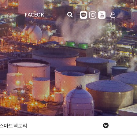
FACEOK
FaceOK
LOG IN
FACEOK_MOVIE
스마트팩토리