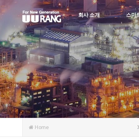
회사 소개
스마
CEO 인사
스마트
회사 연혁
생산정
회사 조직도
스마트
인증 및 수상
RFID
오시는 길
Face_R
Home