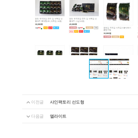
이전글
샤인팩토리 선도형
다음글
엘라이트