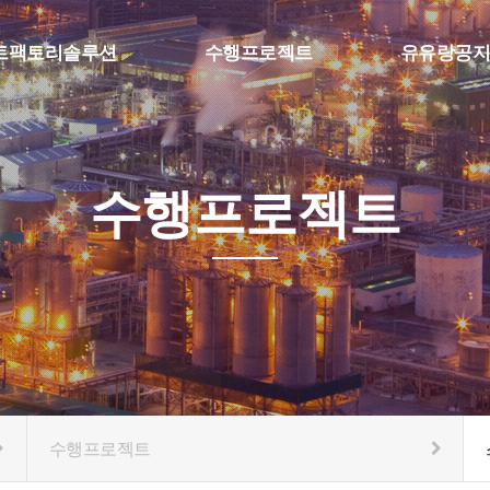
트팩토리솔루션
수행프로젝트
유유랑공지
팩토리 MES
SFA & Etc
공지사항
보 수집, 머신비전
스마트팩토리
질문과답변
 물류자동화
수행프로젝트
eference
수행프로젝트