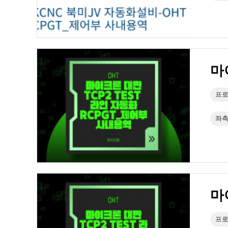
마
프로
좌측
마
프로