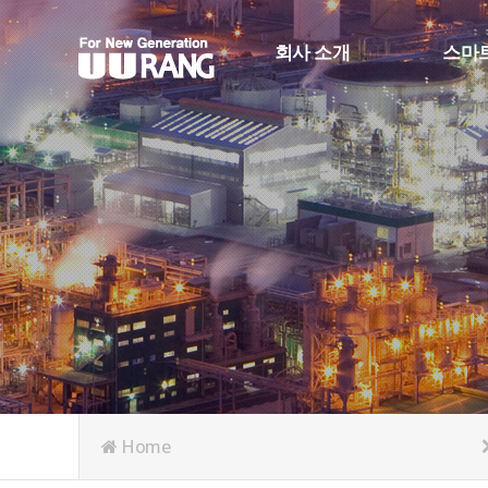
회사 소개
스마
CEO 인사
스마트
회사 연혁
생산정
회사 조직도
스마트
인증 및 수상
RFID
오시는 길
Face_R
Home