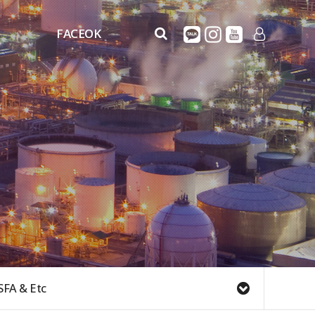
FACEOK
FaceOK
LOG IN
FACEOK_MOVIE
SFA & Etc