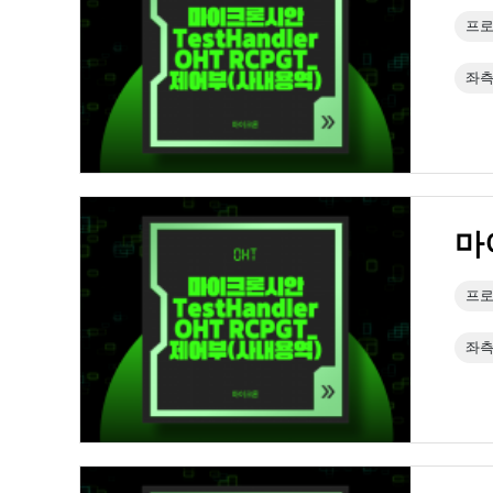
프로
좌측
마
프로
좌측