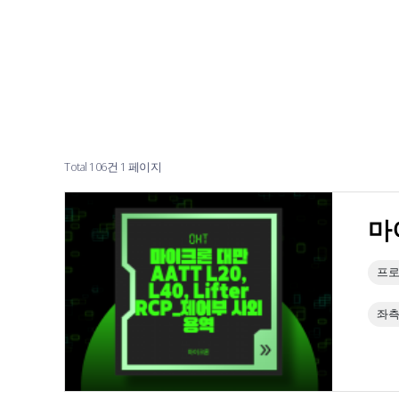
Total 106건
1 페이지
마이
프로
좌측