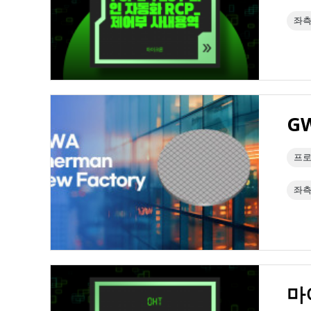
좌측
프로
좌측