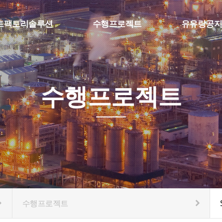
트팩토리솔루션
수행프로젝트
유유랑공지
팩토리 MES
SFA & Etc
공지사항
보 수집, 머신비전
스마트팩토리
질문과답변
 물류자동화
수행프로젝트
eference
수행프로젝트