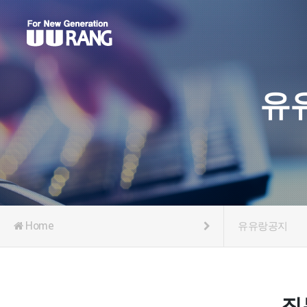
유
Home
유유랑공지
질