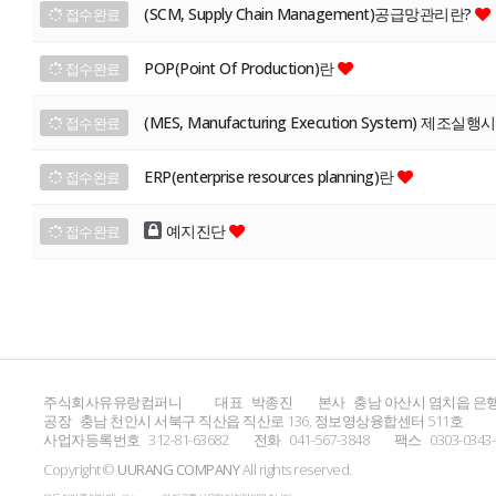
(SCM, Supply Chain Management)공급망관리란?
접수완료
POP(Point Of Production)란
접수완료
(MES, Manufacturing Execution System) 제조실
접수완료
ERP(enterprise resources planning)란
접수완료
예지진단
접수완료
주식회사유유랑컴퍼니
대표
박종진
본사
충남 아산시 염치읍 은행
공장
충남 천안시 서북구 직산읍 직산로 136, 정보영상융합센터 511호
사업자등록번호
312-81-63682
전화
041-567-3848
팩스
0303-0343
Copyright ©
UURANG COMPANY
All rights reserved.