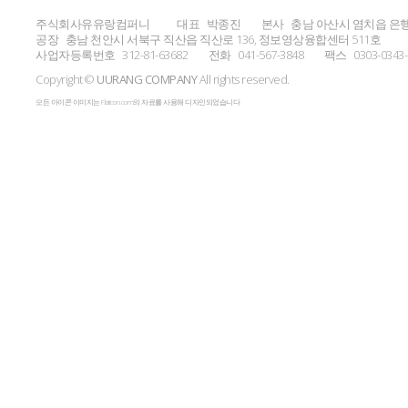
주식회사유유랑컴퍼니
대표
박종진
본사
충남 아산시 염치읍 은행
공장
충남 천안시 서북구 직산읍 직산로 136, 정보영상융합센터 511호
사업자등록번호
312-81-63682
전화
041-567-3848
팩스
0303-0343
Copyright ©
UURANG COMPANY
All rights reserved.
모든 아이콘 이미지는 Flaticon.com의 자료를 사용해 디자인되었습니다