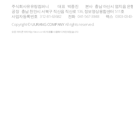
주식회사유유랑컴퍼니
대표
박종진
본사
충남 아산시 염치읍 은행
공장
충남 천안시 서북구 직산읍 직산로 136, 정보영상융합센터 511호
사업자등록번호
312-81-63682
전화
041-567-3848
팩스
0303-0343
Copyright ©
UURANG COMPANY
All rights reserved.
모든 아이콘 이미지는 Flaticon.com의 자료를 사용해 디자인되었습니다