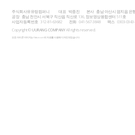
주식회사유유랑컴퍼니
대표
박종진
본사
충남 아산시 염치읍 은행
공장
충남 천안시 서북구 직산읍 직산로 136, 정보영상융합센터 511호
사업자등록번호
312-81-63682
전화
041-567-3848
팩스
0303-0343
Copyright ©
UURANG COMPANY
All rights reserved.
모든 아이콘 이미지는 Flaticon.com의 자료를 사용해 디자인되었습니다