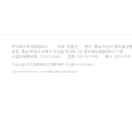
주식회사유유랑컴퍼니
대표
박종진
본사
충남 아산시 염치읍 은행
공장
충남 천안시 서북구 직산읍 직산로 136, 정보영상융합센터 511호
사업자등록번호
312-81-63682
전화
041-567-3848
팩스
0303-0343
Copyright ©
UURANG COMPANY
All rights reserved.
모든 아이콘 이미지는 Flaticon.com의 자료를 사용해 디자인되었습니다