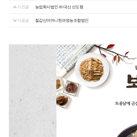
이전글
농업회사법인 ㈜ 대산 선도형
다음글
칠갑산어머니한과영농조합법인