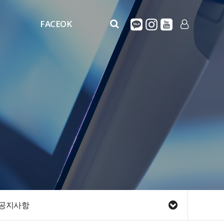
FACEOK
FaceOK
LOG IN
FACEOK_MOVIE
공지사항