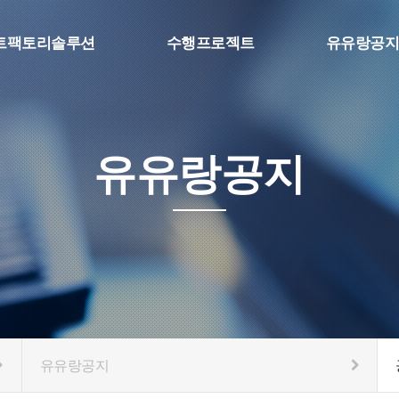
트팩토리솔루션
수행프로젝트
유유랑공지
팩토리 MES
SFA & Etc
공지사항
보 수집, 머신비전
스마트팩토리
질문과답변
 물류자동화
유유랑공지
eference
유유랑공지