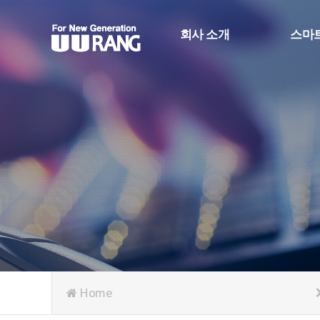
회사 소개
스마
CEO 인사
스마트
회사 연혁
생산정
회사 조직도
스마트
인증 및 수상
RFID
오시는 길
Face_R
Home