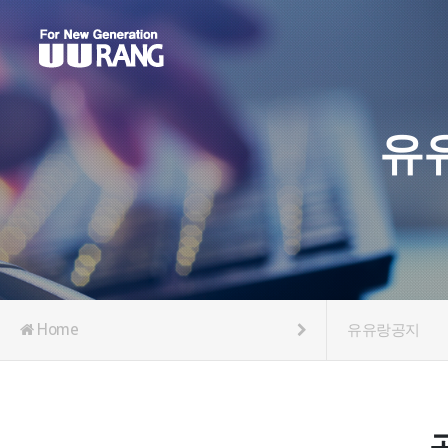
유
Home
유유랑공지