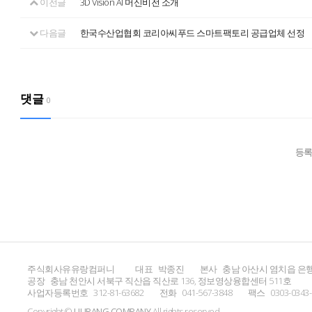
이전글
3D Vision AI 머신비전 소개
다음글
한국수산업협회 코리아씨푸드 스마트팩토리 공급업체 선정
댓글
0
등록
주식회사유유랑컴퍼니
대표
박종진
본사
충남 아산시 염치읍 은행
공장
충남 천안시 서북구 직산읍 직산로 136, 정보영상융합센터 511호
사업자등록번호
312-81-63682
전화
041-567-3848
팩스
0303-0343
Copyright ©
UURANG COMPANY
All rights reserved.