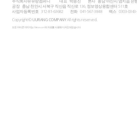
주식회사유유랑컴퍼니
대표
박종진
본사
충남 아산시 염치읍 은행
공장
충남 천안시 서북구 직산읍 직산로 136, 정보영상융합센터 511호
사업자등록번호
312-81-63682
전화
041-567-3848
팩스
0303-0343
Copyright ©
UURANG COMPANY
All rights reserved.
모든 아이콘 이미지는 Flaticon.com의 자료를 사용해 디자인되었습니다