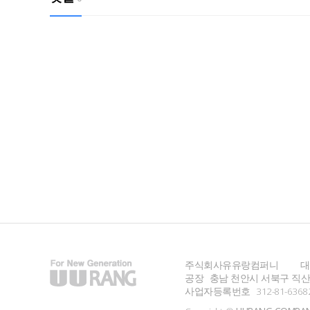
주식회사유유랑컴퍼니
대
공장
충남 천안시 서북구 직산읍
사업자등록번호
312-81-6368