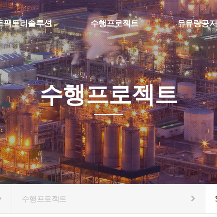
트팩토리솔루션
수행프로젝트
유유랑공지
팩토리 MES
SFA & Etc
공지사항
보 수집, 머신비전
스마트팩토리
질문과답변
 물류자동화
수행프로젝트
eference
수행프로젝트