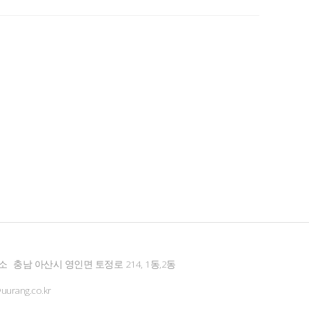
소
충남 아산시 영인면 토정로 214, 1동,2동
urang.co.kr