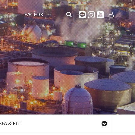
FACEOK
FaceOK
LOG IN
FACEOK_MOVIE
SFA & Etc