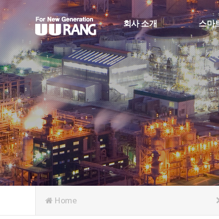
회사 소개
스마
CEO 인사
스마트
회사 연혁
생산정
회사 조직도
스마트
인증 및 수상
RFID
오시는 길
Face_R
Home