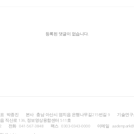
등록된 댓글이 없습니다.
표
박종진
본사
충남 아산시 염치읍 은행나무길215번길 9
기술연구
 직산로 136, 정보영상융합센터 511호
2
전화
041-567-3848
팩스
0303-0343-0000
이메일
aadenpark@u