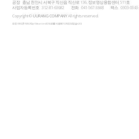
공장
충남 천안시 서북구 직산읍 직산로 136, 정보영상융합센터 511호
사업자등록번호
312-81-63682
전화
041-567-3848
팩스
0303-0343
Copyright ©
UURANG COMPANY
All rights reserved.
모든 아이콘 이미지는 Flaticon.com의 자료를 사용해 디자인되었습니다