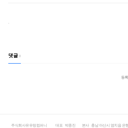
.
댓글
0
등록
주식회사유유랑컴퍼니
대표
박종진
본사
충남 아산시 염치읍 은행