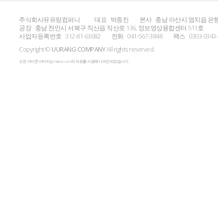
주식회사유유랑컴퍼니
대표
박종진
본사
충남 아산시 염치읍 은행
공장
충남 천안시 서북구 직산읍 직산로 136, 정보영상융합센터 511호
사업자등록번호
312-81-63682
전화
041-567-3848
팩스
0303-0343
Copyright ©
UURANG COMPANY
All rights reserved.
모든 아이콘 이미지는 Flaticon.com의 자료를 사용해 디자인되었습니다