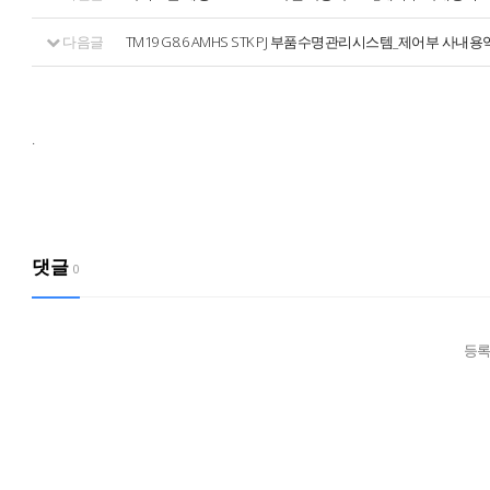
다음글
TM19 G8.6 AMHS STK PJ 부품수명관리시스템_제어부 사내용
.
댓글
0
등록