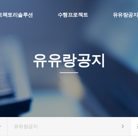
트팩토리솔루션
수행프로젝트
유유랑공지
팩토리 MES
SFA & Etc
공지사항
보 수집, 머신비전
스마트팩토리
질문과답변
 물류자동화
유유랑공지
eference
유유랑공지