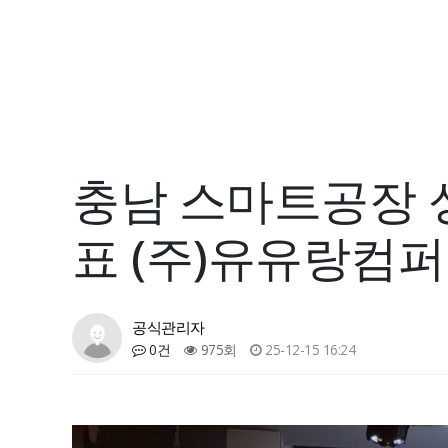
충남 스마트공장 
표 (주)유유랑컴
공식관리자
0건
975회
25-12-15 16:24