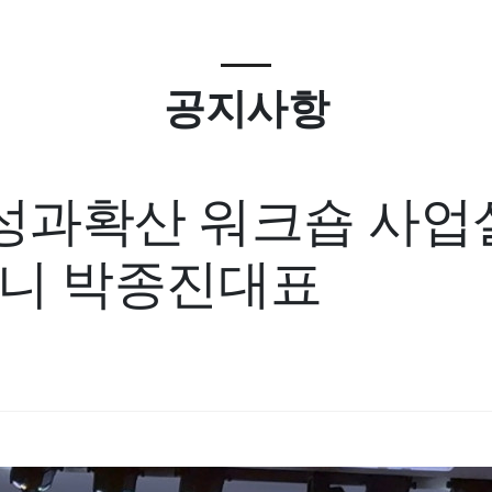
공지사항
성과확산 워크숍 사
퍼니 박종진대표