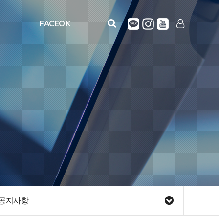
FACEOK
FaceOK
LOG IN
FACEOK_MOVIE
공지사항