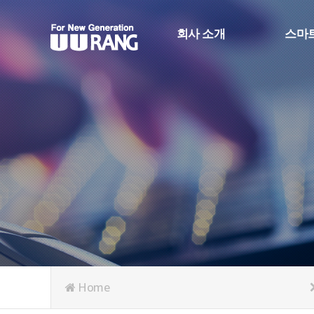
회사 소개
스마
CEO 인사
스마트
회사 연혁
생산정
회사 조직도
스마트
인증 및 수상
RFID
오시는 길
Face_R
Home