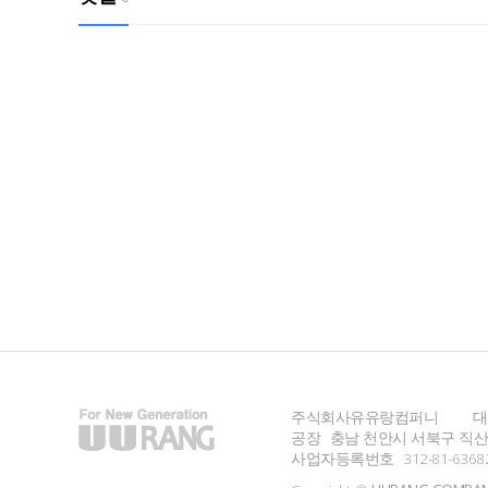
주식회사유유랑컴퍼니
대
공장
충남 천안시 서북구 직산읍
사업자등록번호
312-81-6368