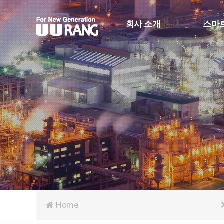
회사 소개
스마
CEO 인사
스마트
회사 연혁
생산정
회사 조직도
스마트
인증 및 수상
RFID
오시는 길
Face_R
Home