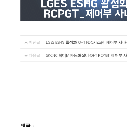
이전글
LGES ESHG 활성화 OHT FDC시스템_제어부 사
다음글
SKCNC 북미JV 자동화설비-OHT RCPGT_제어부
.
댓글
0