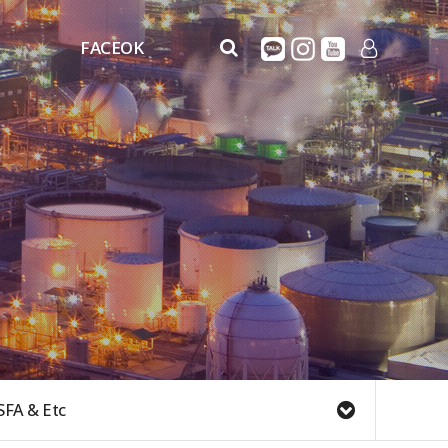
FACEOK
FaceOK
LOG IN
FACEOK_MOVIE
SFA & Etc