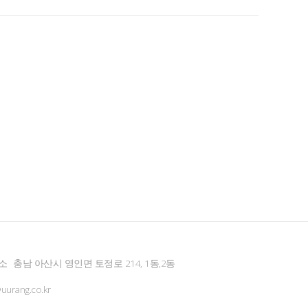
소
충남 아산시 영인면 토정로 214, 1동,2동
urang.co.kr