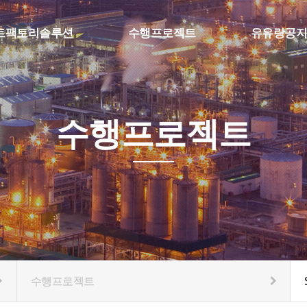
트팩토리솔루션
수행프로젝트
유유랑공지
팩토리 MES
SFA & Etc
공지사항
보 수집, 머신비전
스마트팩토리
질문과답변
 물류자동화
수행프로젝트
eference
수행프로젝트