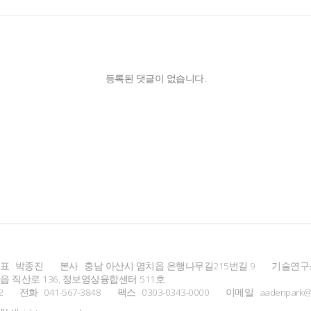
등록된 댓글이 없습니다.
표
박종진
본사
충남 아산시 염치읍 은행나무길215번길 9
기술연구
 직산로 136, 정보영상융합센터 511호
2
전화
041-567-3848
팩스
0303-0343-0000
이메일
aadenpark@u