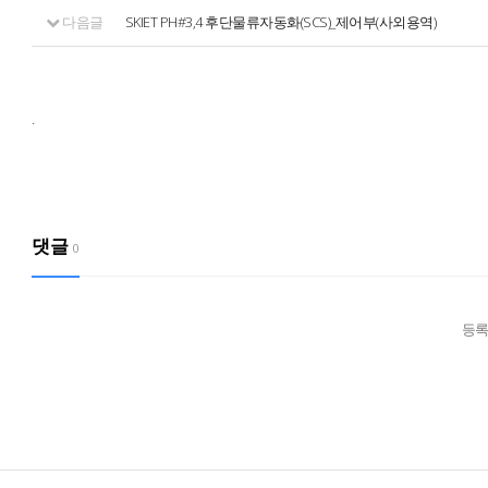
다음글
SKIET PH#3,4 후단물류자동화(SCS)_제어부(사외용역)
.
댓글
0
등록