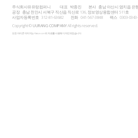
주식회사유유랑컴퍼니
대표
박종진
본사
충남 아산시 염치읍 은행
공장
충남 천안시 서북구 직산읍 직산로 136, 정보영상융합센터 511호
사업자등록번호
312-81-63682
전화
041-567-3848
팩스
0303-0343
Copyright ©
UURANG COMPANY
All rights reserved.
모든 아이콘 이미지는 Flaticon.com의 자료를 사용해 디자인되었습니다