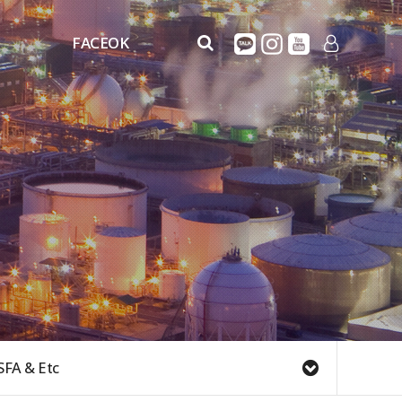
FACEOK
FaceOK
LOG IN
FACEOK_MOVIE
SFA & Etc