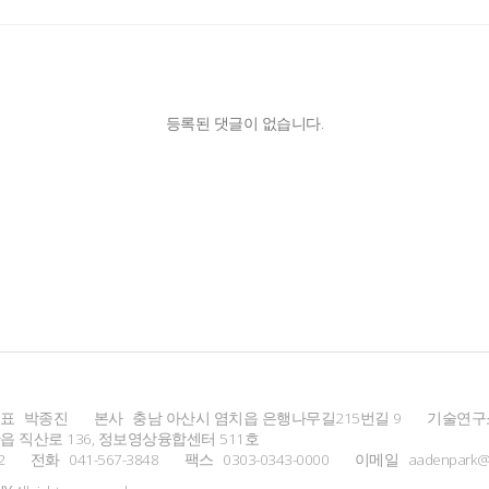
등록된 댓글이 없습니다.
표
박종진
본사
충남 아산시 염치읍 은행나무길215번길 9
기술연구
 직산로 136, 정보영상융합센터 511호
2
전화
041-567-3848
팩스
0303-0343-0000
이메일
aadenpark@u