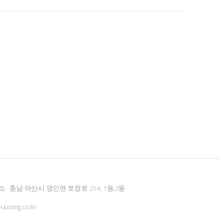
소
충남 아산시 영인면 토정로 214, 1동,2동
urang.co.kr