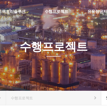
트팩토리솔루션
수행프로젝트
유유랑공지
팩토리 MES
SFA & Etc
공지사항
보 수집, 머신비전
스마트팩토리
질문과답변
 물류자동화
수행프로젝트
eference
수행프로젝트