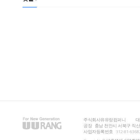
주식회사유유랑컴퍼니
대
공장
충남 천안시 서북구 직산읍
사업자등록번호
312-81-6368