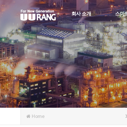
회사 소개
스마
CEO 인사
스마트
회사 연혁
생산정
회사 조직도
스마트
인증 및 수상
RFID
오시는 길
Face_R
Home