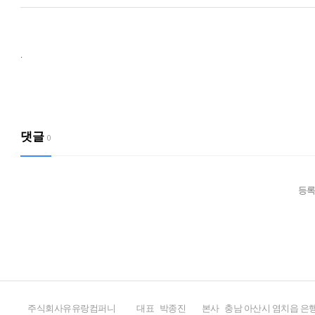
.
댓글
0
등록
주식회사유유랑컴퍼니
대표
박종진
본사
충남 아산시 염치읍 은행