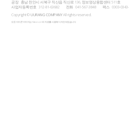
공장
충남 천안시 서북구 직산읍 직산로 136, 정보영상융합센터 511호
사업자등록번호
312-81-63682
전화
041-567-3848
팩스
0303-0343
Copyright ©
UURANG COMPANY
All rights reserved.
모든 아이콘 이미지는 Flaticon.com의 자료를 사용해 디자인되었습니다