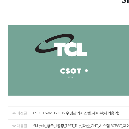
이전글
CSOT T5 AMHS OHS 수명관리시스템_제어부(사외용역)
다음글
SKhynix_청주_1공장_TEST_Tray_확산_OHT_시스템 RCPGT